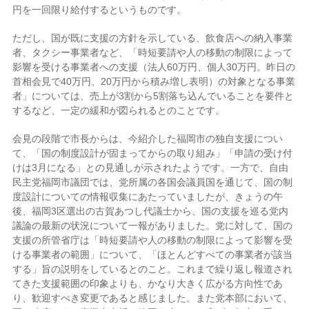
円を一回限り給付するというものです。
ただし、国が既に支援の方針を示している、飲食店への納入事業
者、タクシー事業者など、「時短要請や人の移動の制限によって
影響を受ける事業者への支援（法人60万円、個人30万円。昨日の
首相会見で40万円、20万円から積み増し表明）の対象となる事業
者」については、売上が3割から5割落ち込んでいることを要件と
するなど、一定の緩和が図られるとのことです。
会見の段階で市長からは、今紹介した福岡市の独自支援につい
て、「国の制度設計が固まってからの取り組み」「申請の受け付
けは3月になる」との見通しが示されたようです。一方で、自由
民主党福岡市議団では、党所属の各国会議員国を通じて、国の制
度設計についての情報収集にあたっていましたが、きょうの午
後、福岡3区選出の古賀あつし代議士から、国の支援を巡る党内
議論の最新の状況について一報がありました。党に対して、国の
支援の所管省庁は「時短要請や人の移動の制限によって影響を受
ける事業者の範囲」について、「ほとんどすべての事業者が該当
する」旨の説明をしているとのこと。これまで繰り返し報道され
てきた支援範囲の印象よりも、かなり大きく広がる方向性であ
り、歓迎すべき変更であると感じました。また党本部において、