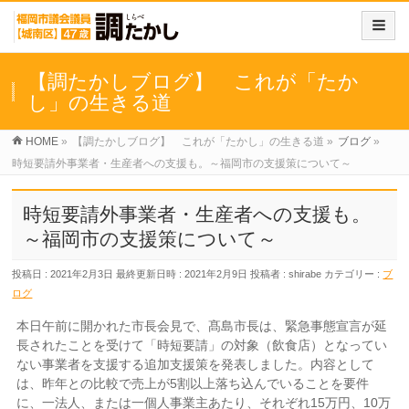
【調たかしブログ】 これが「たか
し」の生きる道
HOME
»
【調たかしブログ】 これが「たかし」の生きる道
»
ブログ
»
時短要請外事業者・生産者への支援も。～福岡市の支援策について～
時短要請外事業者・生産者への支援も。
～福岡市の支援策について～
投稿日 : 2021年2月3日
最終更新日時 : 2021年2月9日
投稿者 :
shirabe
カテゴリー :
ブ
ログ
本日午前に開かれた市長会見で、髙島市長は、緊急事態宣言が延
長されたことを受けて「時短要請」の対象（飲食店）となってい
ない事業者を支援する追加支援策を発表しました。内容として
は、昨年との比較で売上が5割以上落ち込んでいることを要件
に、一法人、または一個人事業主あたり、それぞれ15万円、10万