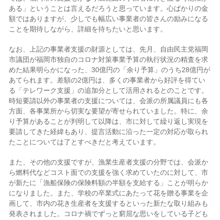
ある」ということは言えるだろうと思っています。心ばかりの金
額ではありますが、少しでも幅広い事業者の皆さんの励みになる
ことを期待しながら、詳細を待ちたいと思います。
なお、上記の事業者支援の財源としては、先月、自由民主党福岡
市議団が福岡市独自のコロナ対策事業予算の執行状況の精査を求
めた結果明らかになった、30億円の「余り予算」のうち28億円が
あてられます。差額の2億円は、多くの事業者から好評を得てい
る「テレワーク支援」の追加分として活用されるとのことです。
時短要請以外の事業者の支援については、会派の所属議員にも各
方面、各事業所から切実な要望が寄せられていました。特に、余
り予算があることが判明して以降は、市に対して繰り返し実現を
要請してきた経緯もあり、提言活動に沿った一定の対応が取られ
たことについては了とすべきだと考えています。
また、その他の支援ですが、漁業生産者支援の分野では、会派か
ら燃料代などコスト面での支援を強く求めていたのに対して、市
が新たに「漁船保険の保険料額の半額を支給する」ことが明らか
になりました。また、学校の卒業式にあたって花を贈る事業を企
画して、市内の花き生産者を支援するといった新たな取り組みも
発表されました。コロナ禍でずっと窮屈な思いをしている子ども