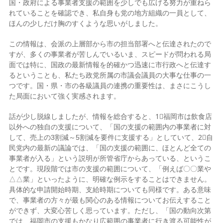
国・政府による事業者支援の範囲を少しでも広げる努力が重ねら
れていることを確認でき、私自身も党の地方組織の一員として、
ほんの少しだけ胸のすくような思いがしました。
この情報は、会派の上層部から市の担当部署へと伝達されたので
すが、多くの事業者が苦しんでいるいま、スピードが問われる局
面では特に、国政の最新情報を的確かつ迅速に市行政へと伝達す
るということも、私たち政党所属の市議会議員の大事な仕事の一
つです。国・県・市の各級議員の連携の重要性は、まさにこうし
た局面において強く実感されます。
話が少し脱線しましたが、情報を総合すると、1⃣福岡市は飲食店
以外への独自の支援について、「国の支援の範囲内の事業者に対
して、売上の3割減～5割減を要件に支援する」としていて、2⃣自
民党内の最新の議論では、「国の支援の範囲に、ほとんど全ての
事業者が入る」という説明が所管省庁からあっている、というこ
とです。現段階では市の支援の範囲について、「例えば〇〇業や
△△業」といったように、明確な例示をすることはできません。
具体的な申請開始時期、支給時期についても同様です。ある意味
で、事業者の方々が最も関心のある情報についてお伝えすること
ができず、大変心苦しく思っています。ただし、「国の動向次第
では、福岡市の支援もかなり広範囲の事業者に行き渡る可能性が