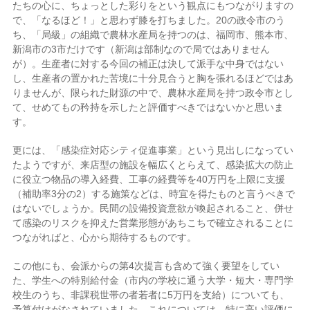
たちの心に、ちょっとした彩りをという観点にもつながりますの
で、「なるほど！」と思わず膝を打ちました。20の政令市のう
ち、「局級」の組織で農林水産局を持つのは、福岡市、熊本市、
新潟市の3市だけです（新潟は部制なので局ではありません
が）。生産者に対する今回の補正は決して派手な中身ではない
し、生産者の置かれた苦境に十分見合うと胸を張れるほどではあ
りませんが、限られた財源の中で、農林水産局を持つ政令市とし
て、せめてもの矜持を示したと評価すべきではないかと思いま
す。
更には、「感染症対応シティ促進事業」という見出しになってい
たようですが、来店型の施設を幅広くとらえて、感染拡大の防止
に役立つ物品の導入経費、工事の経費等を40万円を上限に支援
（補助率3分の2）する施策などは、時宜を得たものと言うべきで
はないでしょうか。民間の設備投資意欲が喚起されること、併せ
て感染のリスクを抑えた営業形態があちこちで確立されることに
つながればと、心から期待するものです。
この他にも、会派からの第4次提言も含めて強く要望をしてい
た、学生への特別給付金（市内の学校に通う大学・短大・専門学
校生のうち、非課税世帯の者若者に5万円を支給）についても、
予算付けがなされていました。これについては、特に高い評価に