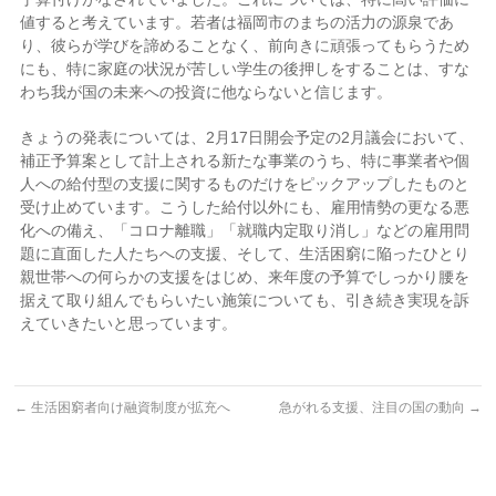
値すると考えています。若者は福岡市のまちの活力の源泉であ
り、彼らが学びを諦めることなく、前向きに頑張ってもらうため
にも、特に家庭の状況が苦しい学生の後押しをすることは、すな
わち我が国の未来への投資に他ならないと信じます。
きょうの発表については、2月17日開会予定の2月議会において、
補正予算案として計上される新たな事業のうち、特に事業者や個
人への給付型の支援に関するものだけをピックアップしたものと
受け止めています。こうした給付以外にも、雇用情勢の更なる悪
化への備え、「コロナ離職」「就職内定取り消し」などの雇用問
題に直面した人たちへの支援、そして、生活困窮に陥ったひとり
親世帯への何らかの支援をはじめ、来年度の予算でしっかり腰を
据えて取り組んでもらいたい施策についても、引き続き実現を訴
えていきたいと思っています。
←
生活困窮者向け融資制度が拡充へ
急がれる支援、注目の国の動向
→