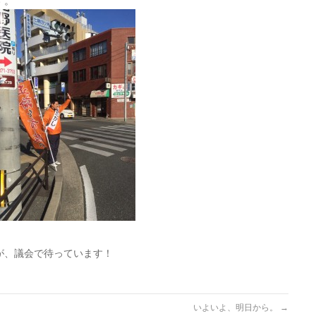
す。
が、議会で待っています！
いよいよ、明日から。
→