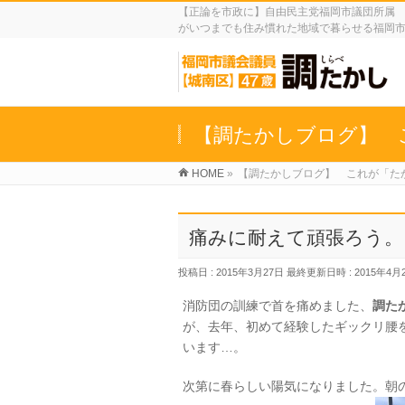
【正論を市政に】自由民主党福岡市議団所属 
がいつまでも住み慣れた地域で暮らせる福岡
【調たかしブログ】 
HOME
»
【調たかしブログ】 これが「た
痛みに耐えて頑張ろう。
投稿日 : 2015年3月27日
最終更新日時 : 2015年4月
消防団の訓練で首を痛めました、
調た
が、去年、初めて経験したギックリ腰
います…。
次第に春らしい陽気になりました。朝