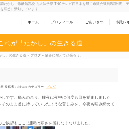
調たかし 修猷館高校-九大法学部-TNCテレビ西日本を経て市議会議員現職4期 
市を理想に活動しています！
ホーム
プロフィール
ごあいさつ
市政レ
これが「たかし」の生きる道
かし」の生きる道
»
ブログ
»
痛みに耐えて頑張ろう。
2日
投稿者 :
shirabe
カテゴリー :
ブログ
かし
です。痛みの余り、昨夜は夜中に何度も目を覚ましました
をそのまま首に持っていったような苦しみを、今夜も噛み締めて
のご挨拶もここ1週間は寒さを感じなくなりました。