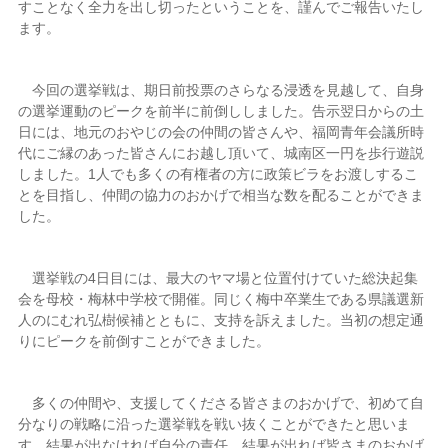
すことなく全力を出し切ったということを、謹んでご報告いたし
ます。
今回の選挙戦は、期日前投票のさらなる浸透を見越して、自身
の選挙運動のピークを前半に前倒ししました。告示翌日からの土
日には、地元のおやじの会の仲間の皆さんや、福岡青年会議所時
代にご縁のあった皆さんにお越し頂いて、城南区一円を歩行遊説
しました。1人でも多くの有権者の方に政策ビラをお渡しするこ
とを目指し、仲間の協力のおかげで相当な数を配ることができま
した。
選挙戦の4日目には、最大のヤマ場と位置付けていた総決起集
会を母校・梅林中学校で開催。同じく梅中卒業生である県議選新
人のにむれ弘樹候補とともに、支持を訴えました。当初の想定通
りにピークを前倒すことができました。
多くの仲間や、支援してくださる皆さまのおかげで、初めて自
分なりの戦略に沿った選挙戦を戦い抜くことができたと思いま
す。結果が出なければ自分の責任、結果が出れば皆さまのおかげ