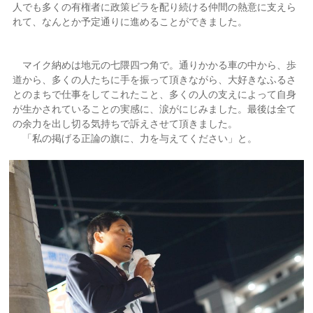
人でも多くの有権者に政策ビラを配り続ける仲間の熱意に支えら
れて、なんとか予定通りに進めることができました。
マイク納めは地元の七隈四つ角で。通りかかる車の中から、歩
道から、多くの人たちに手を振って頂きながら、大好きなふるさ
とのまちで仕事をしてこれたこと、多くの人の支えによって自身
が生かされていることの実感に、涙がにじみました。最後は全て
の余力を出し切る気持ちで訴えさせて頂きました。
「私の掲げる正論の旗に、力を与えてください」と。