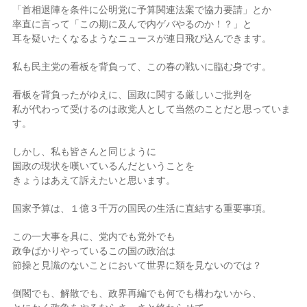
「首相退陣を条件に公明党に予算関連法案で協力要請」とか
率直に言って「この期に及んで内ゲバやるのか！？」と
耳を疑いたくなるようなニュースが連日飛び込んできます。
私も民主党の看板を背負って、この春の戦いに臨む身です。
看板を背負ったがゆえに、国政に関する厳しいご批判を
私が代わって受けるのは政党人として当然のことだと思っていま
す。
しかし、私も皆さんと同じように
国政の現状を嘆いているんだということを
きょうはあえて訴えたいと思います。
国家予算は、１億３千万の国民の生活に直結する重要事項。
この一大事を具に、党内でも党外でも
政争ばかりやっているこの国の政治は
節操と見識のないことにおいて世界に類を見ないのでは？
倒閣でも、解散でも、政界再編でも何でも構わないから、