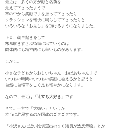
最近は、多くの方が顔と名前を
覚えて下さったようで
車の中から笑顔で手を振って下さったり
クラクションを軽快に鳴らして下さったりと
いろいろな「お返し」を頂けるようになりました。
正直、朝早起きをして
寒風吹きすさぶ街頭に出ていくのは
肉体的にも精神的にも辛いものがあります。
しかし。
小さな子どもからおじいちゃん、おばあちゃんまで
いつもの時間のいつもの笑顔に会えるかと思うと
自然に自転車をこぐ足も軽やかになります。
なので、最近は「
辻立ち大好き
」です。
さて。一方で「大嫌い」というか
本当に辟易するのが国政のゴタゴタです。
「小沢さんに近い比例選出の１６議員が造反示唆」とか