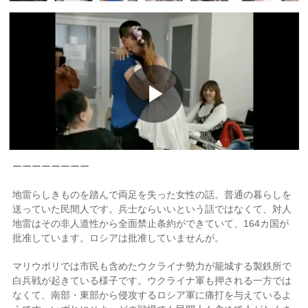
ーーーーーーーー
地雷らしきものを踏んで両足を失った女性の話。普通の暮らしを
送っていた民間人です。兵士ならいいという話ではなくて、対人
地雷はその非人道性から全面禁止条約ができていて、164カ国が
批准しています。ロシアは批准していませんが。
マリウポリでは市民も含めたウクライナ勢力が籠城する製鉄所で
白兵戦が起きている様子です。ウクライナ軍も押される一方では
なくて、南部・東部から侵攻するロシア軍に痛打を与えているよ