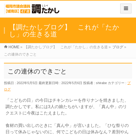
【調たかしブログ】 これが「たか
し」の生きる道
HOME
»
【調たかしブログ】 これが「たかし」の生きる道
»
ブログ
»
この連休のできごと
この連休のできごと
投稿日 : 2022年5月5日
最終更新日時 : 2022年5月6日
投稿者 :
shirabe
カテゴリー :
ブ
ログ
「こどもの日」の今日はチキンカレーを作りナンを焼きました、
調たかしです。私には3人の娘たちがいますが、「真ん中」のリ
クエストに今夜はこたえました。
食材の買い出しのときに「真ん中」が言いました。「ひな祭りの
日って休みじゃないのに、何でこどもの日は休みなん？差別やん