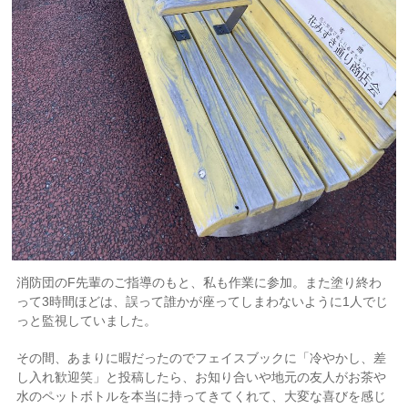
消防団のF先輩のご指導のもと、私も作業に参加。また塗り終わ
って3時間ほどは、誤って誰かが座ってしまわないように1人でじ
っと監視していました。
その間、あまりに暇だったのでフェイスブックに「冷やかし、差
し入れ歓迎笑」と投稿したら、お知り合いや地元の友人がお茶や
水のペットボトルを本当に持ってきてくれて、大変な喜びを感じ