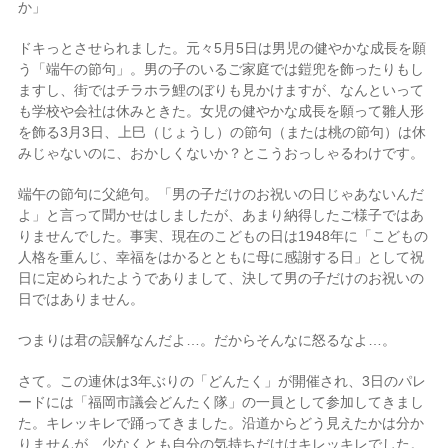
か」
ドキっとさせられました。元々5月5日は男児の健やかな成長を願
う「端午の節句」。男の子のいるご家庭では鎧兜を飾ったりもし
ますし、街ではチラホラ鯉のぼりも見かけますが、なんといって
も学校や会社は休みときた。女児の健やかな成長を願って雛人形
を飾る3月3日、上巳（じょうし）の節句（または桃の節句）は休
みじゃないのに、おかしくないか？とこうおっしゃるわけです。
端午の節句に父絶句。「男の子だけのお祝いの日じゃあないんだ
よ」と言って聞かせはしましたが、あまり納得したご様子ではあ
りませんでした。事実、現在のこどもの日は1948年に「こどもの
人格を重んじ、幸福をはかるとともに母に感謝する日」として祝
日に定められたようでありまして、決して男の子だけのお祝いの
日ではありません。
つまりは君の誤解なんだよ…。だからそんなに怒るなよ…。
さて。この連休は3年ぶりの「どんたく」が開催され、3日のパレ
ードには「福岡市議会どんたく隊」の一員として参加してきまし
た。キレッキレで踊ってきました。沿道からどう見えたかは分か
りませんが、少なくとも自分の気持ちだけはキレッキレでした。