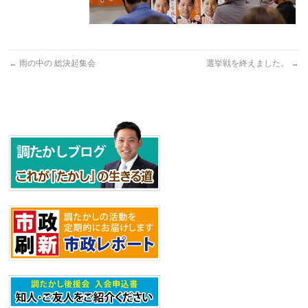
←
雨の中の 総決起集会
選挙戦を終えました。
→