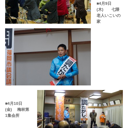
■
4月9日
(木) 七隈
老人いこいの
家
■
4月10日
(金) 梅林第
1集会所