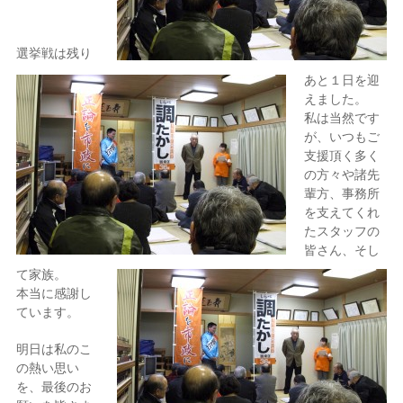
選挙戦は残り
あと１日を迎
えました。
私は当然です
が、いつもご
支援頂く多く
の方々や諸先
輩方、事務所
を支えてくれ
たスタッフの
皆さん、そし
て家族。
本当に感謝し
ています。
明日は私のこ
の熱い思い
を、最後のお