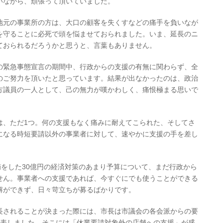
いながら、頑張って頂いていました。
地元の事業所の方は、大口の顧客を失くすなどの痛手を負いなが
を守ることに必死で頭を悩ませておられました。いま、延長のニ
ておられるだろうかと思うと、言葉もありません。
の緊急事態宣言の期間中、行政からの支援の有無に関わらず、全
のご努力を頂いたと思っています。結果が出なかったのは、政治
方議員の一人として、己の無力が嘆かわしく、痛恨極まる思いで
は、ただ1つ。何の支援もなく痛みに耐えてこられた、そしてさ
になる時短要請以外の事業者に対して、速やかに支援の手を差し
摘をした30億円の経済対策のあまり予算について、まだ行政から
せん。事業者への支援であれば、今すぐにでも使うことができる
解ができず、日々苛立ちが募るばかりです。
長されることが決まった際には、市長は市議会の各会派からの要
発表しました。そこには「休業要請対象外の店舗への支援」が盛