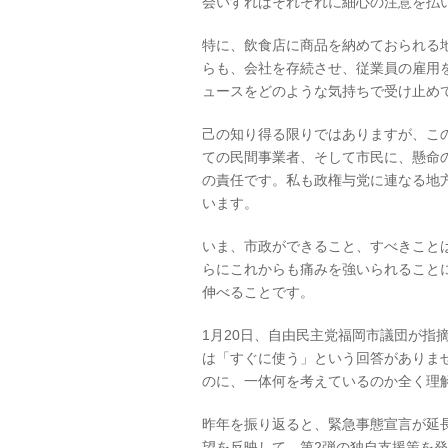
会いすればそれぞれに細心の注意を払
特に、飲食店に商品を納めておられる
らも、会社を存続させ、従業員の雇用
ュースをどのような気持ちで受け止め
己の知り得る限りではありますが、こ
ての民間事業者、そして市民に、懸命
の責任です。私も政権与党に連なる地
います。
いま、市政ができること、すべきこと
らにこれからも痛みを強いられること
伸べることです。
1月20日、自由民主党福岡市議団が指
は「すぐに使う」という回答がありま
のに、一体何を考えているのか全く理
昨年を振り返ると、緊急事態宣言が延
望を反映して、第2弾の独自支援策を