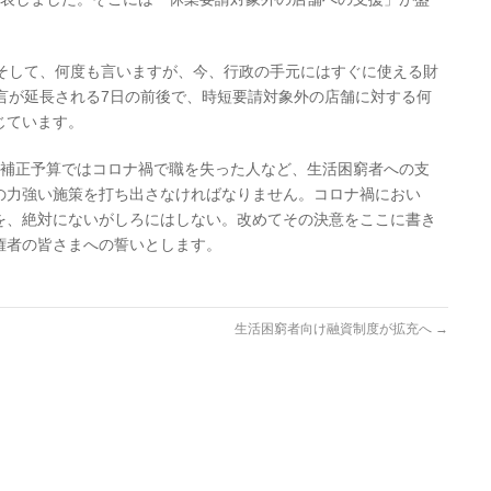
。そして、何度も言いますが、今、行政の手元にはすぐに使える財
言が延長される7日の前後で、時短要請対象外の店舗に対する何
じています。
の補正予算ではコロナ禍で職を失った人など、生活困窮者への支
の力強い施策を打ち出さなければなりません。コロナ禍におい
を、絶対にないがしろにはしない。改めてその決意をここに書き
権者の皆さまへの誓いとします。
生活困窮者向け融資制度が拡充へ
→