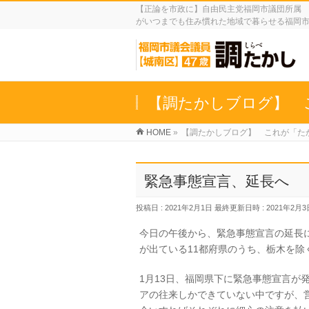
【正論を市政に】自由民主党福岡市議団所属 
がいつまでも住み慣れた地域で暮らせる福岡
【調たかしブログ】 
HOME
»
【調たかしブログ】 これが「た
緊急事態宣言、延長へ
投稿日 : 2021年2月1日
最終更新日時 : 2021年2月3
今日の午後から、緊急事態宣言の延長
が出ている11都府県のうち、栃木を除
1月13日、福岡県下に緊急事態宣言が
アの往来しかできていない中ですが、