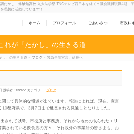
調たかし 修猷館高校-九大法学部-TNCテレビ西日本を経て市議会議員現職4期 
市を理想に活動しています！
ホーム
プロフィール
ごあいさつ
市政レ
これが「たかし」の生きる道
かし」の生きる道
»
ブログ
»
緊急事態宣言、延長へ
日
投稿者 :
shirabe
カテゴリー :
ブログ
に関して具体的な報道が出ています。報道によれば、現在、宣言
く10都府県で、3月7日まで延長される見通しとなりました。
発出されて以降、市役所と事務所、それから地元の限られたエリ
営業されている飲食店の方々、それ以外の事業所の皆さまも、お